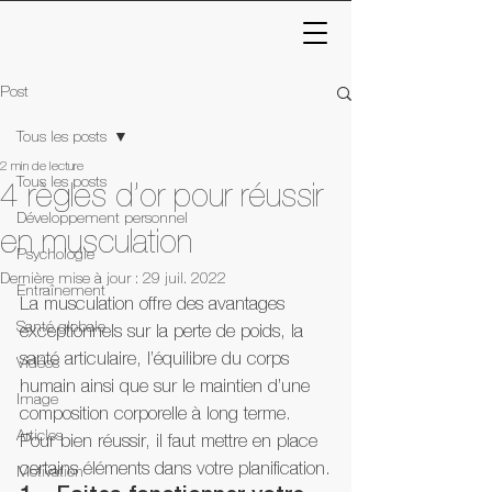
Post
Tous les posts
2 min de lecture
Tous les posts
4 règles d’or pour réussir
Développement personnel
en musculation
Psychologie
Dernière mise à jour :
29 juil. 2022
Entraînement
La musculation offre des avantages 
Santé globale
exceptionnels sur la perte de poids, la 
santé articulaire, l’équilibre du corps 
Vidéos
humain ainsi que sur le maintien d’une 
Image
composition corporelle à long terme. 
Articles
Pour bien réussir, il faut mettre en place 
certains éléments dans votre planification.
Motivation