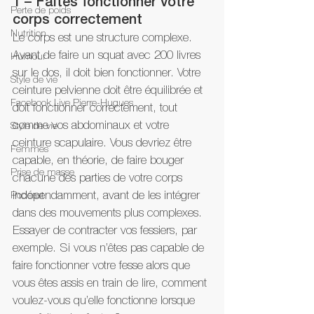
1 – Faites fonctionner votre 
Perte de poids
corps correctement
Nutrition
Le corps est une structure complexe. 
Avant de faire un squat avec 200 livres 
Humour
sur le dos, il doit bien fonctionner. Votre 
Style de vie
ceinture pelvienne doit être équilibrée et 
Facebook Live Pierre-Hugues
doit fonctionner correctement, tout 
comme vos abdominaux et votre 
Style de vie
ceinture scapulaire. Vous devriez être 
Femmes
capable, en théorie, de faire bouger 
Prise de masse
chacune des parties de votre corps 
indépendamment, avant de les intégrer 
Podcast
dans des mouvements plus complexes. 
Essayer de contracter vos fessiers, par 
exemple. Si vous n’êtes pas capable de 
faire fonctionner votre fesse alors que 
vous êtes assis en train de lire, comment 
voulez-vous qu’elle fonctionne lorsque 