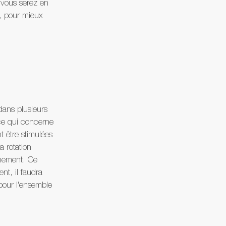
t vous serez en 
e, pour mieux 
dans plusieurs 
 ce qui concerne 
t être stimulées 
 rotation 
înement. Ce 
nt, il faudra 
 pour l'ensemble 