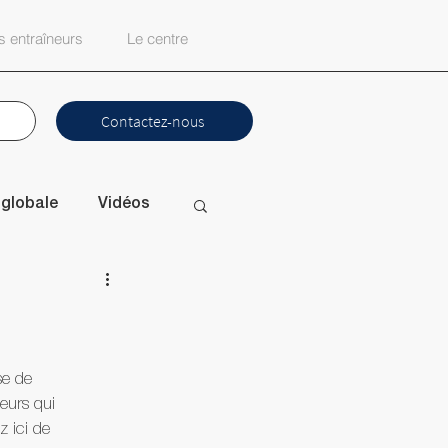
 entraîneurs
Le centre
Contactez-nous
 globale
Vidéos
tyle de vie
dcast
se de 
eurs qui 
z ici de 