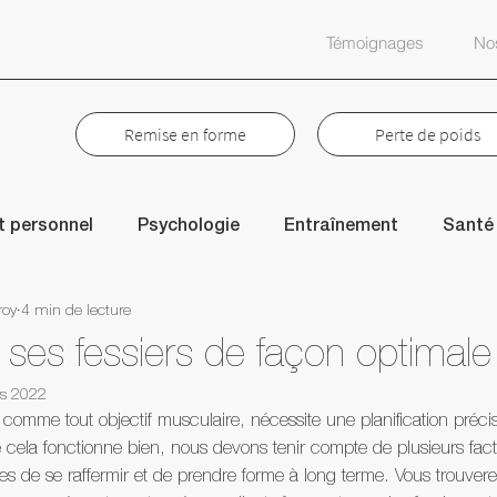
Témoignages
Nos
Remise en forme
Perte de poids
 personnel
Psychologie
Entraînement
Santé
roy
4 min de lecture
vation
Perte de poids
Nutrition
Humour
S
ses fessiers de façon optimale
s 2022
Style de vie
Femmes
Prise de masse
Po
 comme tout objectif musculaire, nécessite une planification préci
 cela fonctionne bien, nous devons tenir compte de plusieurs fact
s de se raffermir et de prendre forme à long terme. Vous trouvere