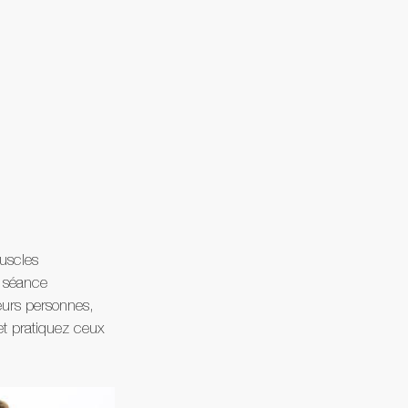
muscles 
e séance 
eurs personnes, 
 et pratiquez ceux 