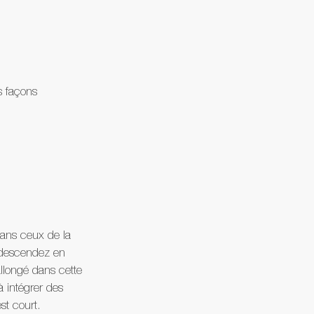
s façons 
dans ceux de la 
s descendez en 
allongé dans cette 
à intégrer des 
st court.