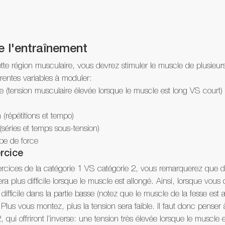
e l'entraînement
tte région musculaire, vous devrez stimuler le muscle de plusieur
férentes variables à moduler:
e (tension musculaire élevée lorsque le muscle est long VS court)
(répétitions et tempo)
(séries et temps sous-tension)
be de force
rcice
ercices de la catégorie 1 VS catégorie 2, vous remarquerez que 
era plus difficile lorsque le muscle est allongé. Ainsi, lorsque vou
s difficile dans la partie basse (notez que le muscle de la fesse est 
lus vous montez, plus la tension sera faible. Il faut donc penser 
 qui offriront l’inverse: une tension très élevée lorsque le muscle e