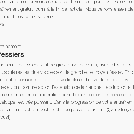
es pour agrémenter votre séance d’entraînement pour les fessiers, e
aînement gratuit fourni à la fin de l’article! Nous verrons ensembl
ement, les points suivants:
ers
ntraînement
essiers
quer que les fessiers sont de gros muscles, épais, ayant des fibres 
usculaires les plus visibles sont le grand et le moyen fessier. En
s sont à considérer: les fibres verticales et horizontales, qui devron
s auront comme action l'extension de la hanche, l'abduction et la
si être prises en considération dans la planification de notre entra
eloppé, est très puissant. Dans la progression de votre entraîneme
ête: amener votre muscle à être de plus en plus fort. (Ça reste ça
ous!)