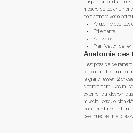
l’inspiration et des idé
mesure de tester un entr
comprendre votre entraîn
Anatomie des fessi
Étirements
Activation
Planification de l'e
Anatomie des f
Il est possible de remar
directions. Les masses m
le grand fessier, 2 chose
différemment. Ces muscle
externe, qui devront aus
muscle, lorsque bien dév
donc garder ce fait en t
des muscles, me direz-v