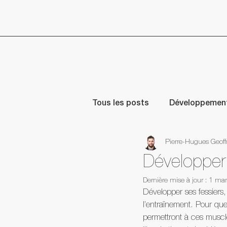
Tous les posts
Développement
Pierre-Hugues Geoff
Image
Articles
Moti
Développer 
Dernière mise à jour :
1 mar
Facebook Live Pierre-Hugues
Développer ses fessiers,
l’entraînement. Pour que
permettront à ces muscle