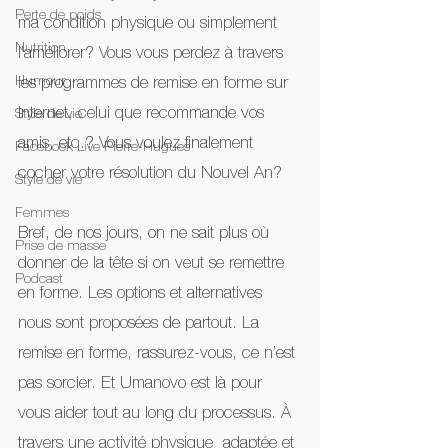
Perte de poids
ma condition physique ou simplement 
Nutrition
l’améliorer? Vous vous perdez à travers 
Humour
les programmes de remise en forme sur 
Internet, celui que recommande vos 
Style de vie
amis, etc.? Vous voulez finalement 
Facebook Live Pierre-Hugues
cocher votre résolution du Nouvel An?
Style de vie
Femmes
Bref, de nos jours, on ne sait plus où 
Prise de masse
donner de la tête si on veut se remettre 
Podcast
en forme. Les options et alternatives 
nous sont proposées de partout. La 
remise en forme, rassurez-vous, ce n’est 
pas sorcier. Et Umanovo est là pour 
vous aider tout au long du processus. À 
travers une activité physique  adaptée et 