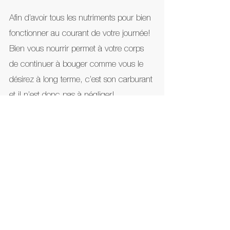
Afin d’avoir tous les nutriments pour bien 
fonctionner au courant de votre journée! 
Bien vous nourrir permet à votre corps 
de continuer à bouger comme vous le 
désirez à long terme, c’est son carburant 
et il n’est donc pas à négliger! 
L’alimentation doit être complète et 
diversifiée, pour épouser vos dépenses 
énergétiques quotidiennes!
Quel programme de remise 
en forme?
Vous voulez un programme de remise 
en forme qui ne fonctionnera pas 