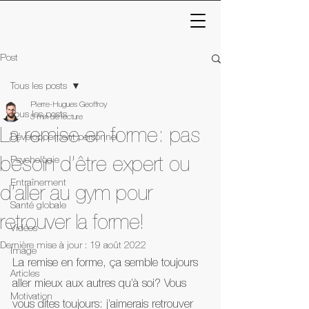
Post
Tous les posts
Pierre-Hugues Geoffroy
Tous les posts
5 min de lecture
La remise en forme: pas
Développement personnel
Psychologie
besoin d’être expert ou
Entraînement
d’aller au gym pour
Santé globale
retrouver la forme!
Vidéos
Dernière mise à jour :
19 août 2022
Image
La remise en forme, ça semble toujours 
Articles
aller mieux aux autres qu’à soi? Vous 
Motivation
vous dites toujours: j’aimerais retrouver 