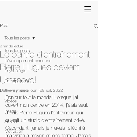
Post
Tous les posts
2 min de lecture
Tous les posts
Le centre d’entraînement
Développement personnel
Pierre Hugues devient
Psychologie
Umanovo!
Entraînement
Dernière mise à jour :
29 juil. 2022
Santé globale
Bonjour tout le monde! Lorsque j’ai 
Vidéos
ouvert mon centre en 2014, j’étais seul. 
Image
J’étais Pierre-Hugues l’entraîneur, qui 
ouvrait un studio d’entraînement privé. 
Articles
Cependant, jamais je n’avais réfléchi à 
Motivation
ma vision à moyen et long terme. Jamais 