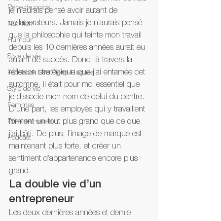
Perte de poids
je n’aurais pensé avoir autant de 
collaborateurs. Jamais je n’aurais pensé 
Nutrition
que la philosophie qui teinte mon travail 
Humour
depuis les 10 dernières années aurait eu 
Style de vie
autant de succès. Donc, à travers la 
réflexion stratégique que j’ai entamée cet 
Facebook Live Pierre-Hugues
automne, il était pour moi essentiel que 
Style de vie
je dissocie mon nom de celui du centre. 
Femmes
D’une part, les employés qui y travaillent 
forment un tout plus grand que ce que 
Prise de masse
j’ai bâti. De plus, l’image de marque est 
Podcast
maintenant plus forte, et créer un 
sentiment d’appartenance encore plus 
grand.
La double vie d’un 
entrepreneur
Les deux dernières années et demie 