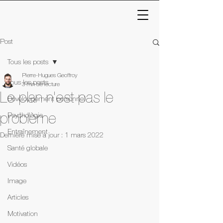
Post
Tous les posts
Pierre-Hugues Geoffroy
Tous les posts
3 min de lecture
Le plan n'est pas le
Développement personnel
Psychologie
problème
Entraînement
Dernière mise à jour :
1 mars 2022
Santé globale
Vidéos
Image
Articles
Motivation