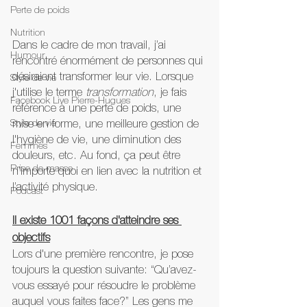
Perte de poids
Nutrition
Dans le cadre de mon travail, j’ai 
Humour
rencontré énormément de personnes qui 
désiraient transformer leur vie. Lorsque 
Style de vie
j'utilise le terme 
transformation
, je fais 
Facebook Live Pierre-Hugues
référence à une perte de poids, une 
Style de vie
mise en forme, une meilleure gestion de 
l'hygiène de vie, une diminution des 
Femmes
douleurs, etc. Au fond, ça peut être 
Prise de masse
n’importe quoi en lien avec la nutrition et 
l’activité physique.
Podcast
Il existe 1001 façons d'atteindre ses 
objectifs
Lors d'une première rencontre, je pose 
toujours la question suivante: “Qu’avez-
vous essayé pour résoudre le problème 
auquel vous faites face?” Les gens me 