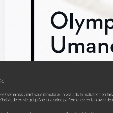
os
 6 semaines visant vous stimuler au niveau de la motivation en fais
n d'habitude de vie qui prône une saine performance en lien avec de