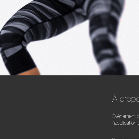
À prop
Événement de
l'applicatio