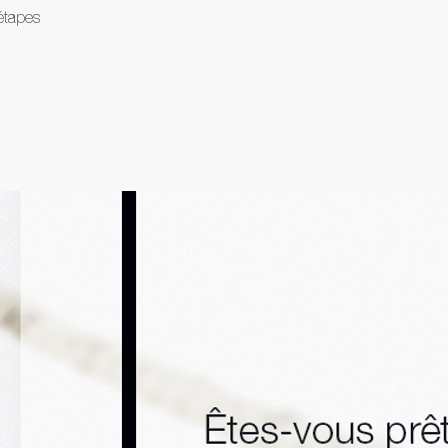
étapes
pants recevront un badge à la fin du programme.