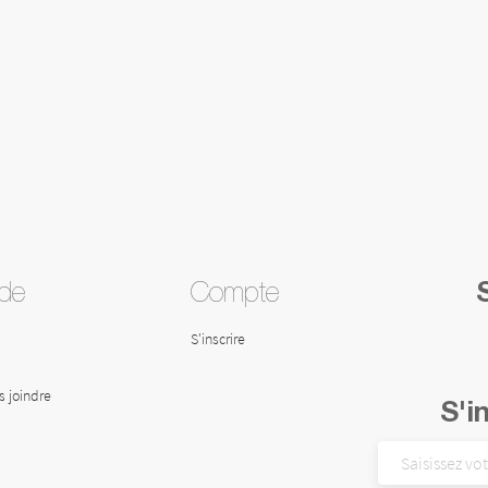
ide
Compte
S'inscrire
 joindre
S'i