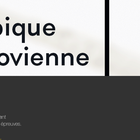
ant
s épreuves.