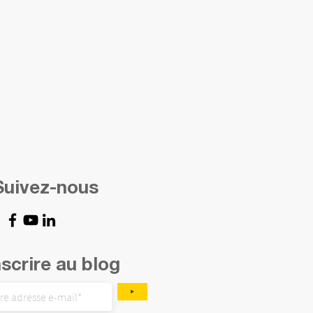
Suivez-nous
nscrire au blog
‣