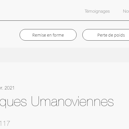
Témoignages
Nos
Remise en forme
Perte de poids
vr. 2021
iques Umanoviennes
117 étapes
117