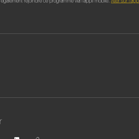
également rejoindre ce programme via l'appli mobile.
Aller sur l'appl
r