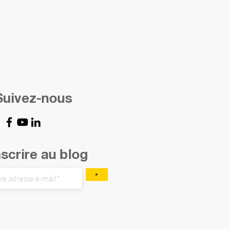
Suivez-nous
nscrire au blog
‣