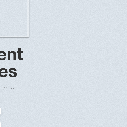
ent
es
 temps