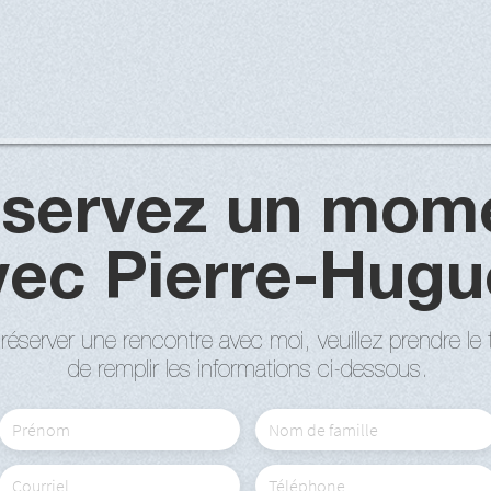
servez un mom
vec Pierre-Hugu
réserver une rencontre avec moi, veuillez prendre le
de remplir les informations ci-dessous.