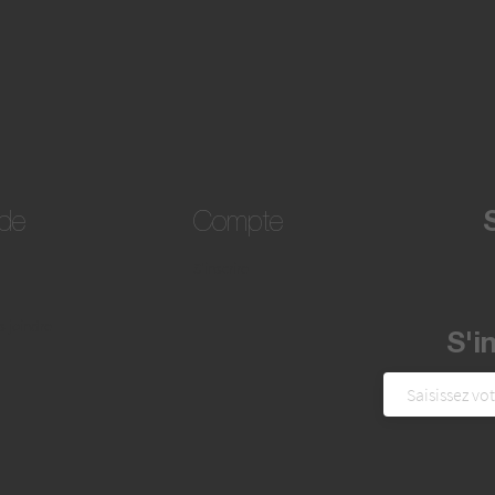
ide
Compte
S'inscrire
 joindre
S'i