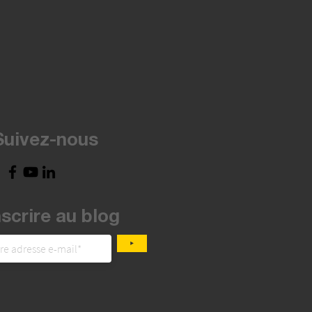
Suivez-nous
nscrire au blog
‣