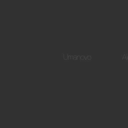
Umanovo
A
Remise en forme
FAQ
Perte de poids
Nous
Témoignages
Nos entraîneurs
Le centre
Podcast