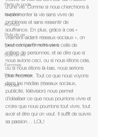
Perte de poids
d’une vie. Comme si nous cherchions à 
expérimenter la vie sans vivre de 
Nutrition
problèmes et sans ressentir de 
Humour
souffrance. En plus, grâce à ces « 
Style de vie
vraiment-aidant-réseaux-sociaux », on 
Facebook Live Pierre-Hugues
peut comparer notre vie à celle de 
milliers de personnes, et se dire que si 
Style de vie
nous avions ceci, ou si nous étions cela, 
Femmes
ou si nous étions là-bas, nous serions 
Prise de masse
plus heureux. Tout ce que nous voyons 
dans les médias (réseaux sociaux, 
Podcast
publicité, télévision) nous permet 
d’idéaliser ce que nous pourrions vivre et 
croire que nous pourrions tout vivre, tout 
avoir et être qui on veut. Il suffit de suivre 
sa passion… LOL!