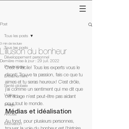
Post
Tous les posts
3 min de lecture
Tous les posts
L’illusion du bonheur
Développement personnel
Dernière mise à jour :
29 juil. 2022
Psychologie
C’est si facile! Tous les experts vous le 
diront! Trouve ta passion, fais ce que tu 
Entraînement
aimes et tu seras heureux! C’est drôle, 
Santé globale
j’ai comme un sentiment qui me dit que 
Vidéos
cet adage n’est peut-être pas aidant 
pour tout le monde.
Image
Médias et idéalisation
Articles
Au fond, pour plusieurs personnes, 
Motivation
trouver la voie du bonheur est l’histoire 