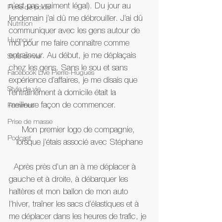
n’est pas vraiment légal). Du jour au 
Perte de poids
lendemain j’ai dû me débrouiller. J’ai dû 
Nutrition
communiquer avec les gens autour de 
Humour
moi pour me faire connaître comme 
entraîneur. Au début, je me déplaçais 
Style de vie
chez les gens. Sans le sou et sans 
Facebook Live Pierre-Hugues
expérience d’affaires, je me disais que 
Style de vie
l’entraînement à domicile était la 
meilleure façon de commencer.
Femmes
Prise de masse
Mon premier logo de compagnie, 
Podcast
lorsque j’étais associé avec Stéphane
  Après près d’un an à me déplacer à 
gauche et à droite, à débarquer les 
haltères et mon ballon de mon auto 
l’hiver, traîner les sacs d’élastiques et à 
me déplacer dans les heures de trafic, je 