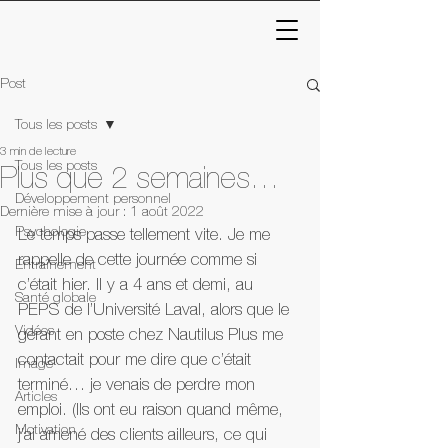
Post
Tous les posts
3 min de lecture
Tous les posts
Plus que 2 semaines…
Développement personnel
Dernière mise à jour :
1 août 2022
Psychologie
Le temps passe tellement vite. Je me 
rappelle de cette journée comme si 
Entraînement
c’était hier. Il y a 4 ans et demi, au 
Santé globale
PEPS de l’Université Laval, alors que le 
Vidéos
gérant en poste chez Nautilus Plus me 
contactait pour me dire que c’était 
Image
terminé… je venais de perdre mon 
Articles
emploi. (Ils ont eu raison quand même, 
Motivation
j’ai amené des clients ailleurs, ce qui 