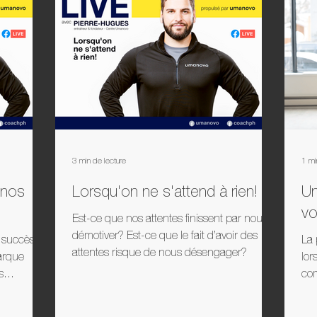
ise de masse
Podcast
3 min de lecture
1 mi
 nos
Lorsqu'on ne s'attend à rien!
Un
vo
Est-ce que nos attentes finissent par nous
démotiver? Est-ce que le fait d’avoir des
u succès
La 
attentes risque de nous désengager?
arque
lor
s
com
tem