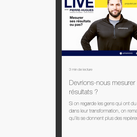
Style de vie
Femmes
Pr
3 min de lecture
Devrions-nous mesurer
résultats ?
Si on regarde les gens qui ont d
dans leur transformation, on rem
qu’ils se donnent plus des repère
kinesthésiques fort...