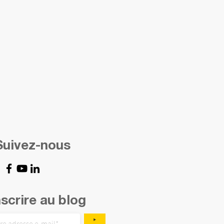
Suivez-nous
nscrire au blog
‣