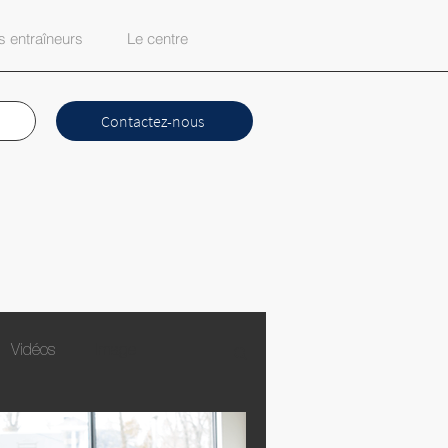
 entraîneurs
Le centre
Contactez-nous
Vidéos
Image
ook Live Pierre-Hugues