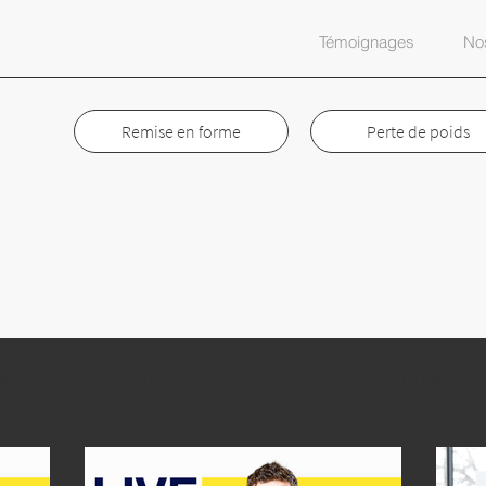
Témoignages
Nos
Remise en forme
Perte de poids
sonnel
Psychologie
Entraînement
Santé globale
e de poids
Nutrition
Humour
Style de vie
Faceb