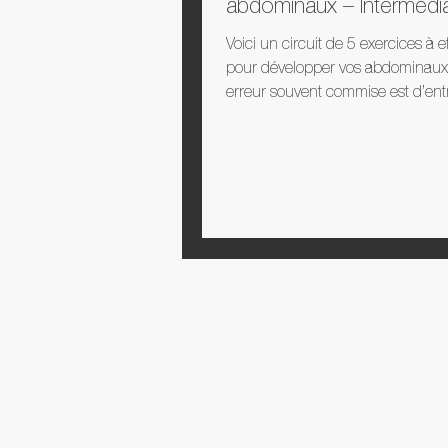
abdominaux – Intermédia
Voici un circuit de 5 exercices à e
pour développer vos abdominaux
erreur souvent commise est d’entr
abdominaux...