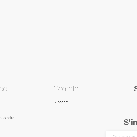
ide
Compte
S'inscrire
 joindre
S'i