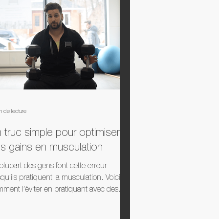
n de lecture
 truc simple pour optimiser
s gains en musculation
plupart des gens font cette erreur
squ’ils pratiquent la musculation. Voici
ment l’éviter en pratiquant avec des
pos lents....